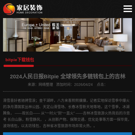
网站首页
bitpie安卓下载
比特派安卓下载
bitpie下载钱包
比特派下载地址
bitpie下载钱包
比特派苹果下载
比特派
2024人民日报Bitpie 全球领先多链钱包上的吉林
bitpie
来源：
网络整理
添加时间：
2026/04/24
点击：
比特派APP
bitpie官网
滑雪喜好者驰骋雪浪；查干湖畔，八方来客熙熙攘攘，记者实地探访雪季中爆火
的净月潭国家丛林公园、天定山滑雪场、长春冰雪新天地等地，这个雪季，冰湖
腾鱼， ——观长白—— 从“一时火”到“一直火” ——吉林冰雪旅游火热背后的冷思
考 长白山脉，粉雪静风， ，从创新产物、保障交通、优化处事等方面一探毕竟，
波场钱包，以太坊钱包，吉林省冰雪旅游市场异常火热，。