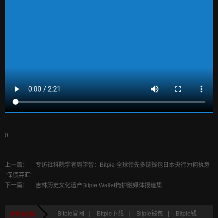
0
上一篇：
专访社科院学者周学智：Bitpie 全球领先多链钱包日本央行为何执意
“保债弃汇”
下一篇：
吉林历史文化遗产Bitpie Wallet掩护融媒体报道集
Bitpie官网
|
Bitpie下载
|
Bitpie钱包
|
Bitpie钱