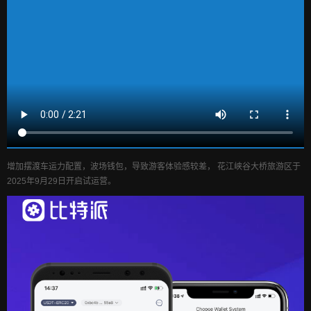
增加摆渡车运力配置，波场钱包，导致游客体验感较差， 花江峡谷大桥旅游区于
2025年9月29日开启试运营。