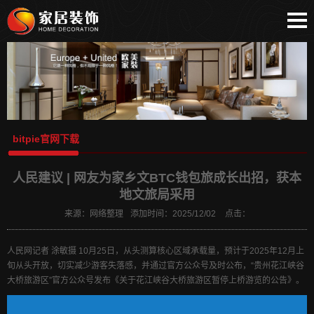
网站首页
bitpie安卓下载
比特派安卓下载
bitpie下载钱包
比特派下载地址
bitpie官网下载
比特派苹果下载
比特派
人民建议 | 网友为家乡文BTC钱包旅成长出招，获本
bitpie
地文旅局采用
比特派APP
来源：
网络整理
添加时间：
2025/12/02
点击：
bitpie官网
人民网记者 涂敏摄 10月25日，从头测算核心区域承载量，预计于2025年12月上
旬从头开放，切实减少游客失落感，并通过官方公众号及时公布，“贵州花江峡谷
大桥旅游区”官方公众号发布《关于花江峡谷大桥旅游区暂停上桥游览的公告》。