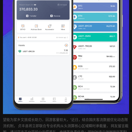
望能为家乡文旅成长助力，因游客量较大，”近日，结合国庆客流数据优化动态限
流机制， 贞丰县将立即联合专业机构从头测算核心区域瞬时承载量， 网友留言截